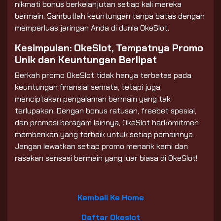
nikmati bonus berkelanjutan setiap kali mereka
bermain. Sambutlah keuntungan tanpa batas dengan
memperluas jaringan Anda di dunia OkeSlot.
Kesimpulan: OkeSlot, Tempatnya Promo
Unik dan Keuntungan Berlipat
Berkah promo OkeSlot tidak hanya terbatas pada
keuntungan finansial semata, tetapi juga
menciptakan pengalaman bermain yang tak
terlupakan. Dengan bonus ratusan, freebet spesial,
dan promosi beragam lainnya, OkeSlot berkomitmen
memberikan yang terbaik untuk setiap pemainnya.
Jangan lewatkan setiap promo menarik kami dan
rasakan sensasi bermain yang luar biasa di OkeSlot!
Kembali Ke Home
Daftar Okeslot