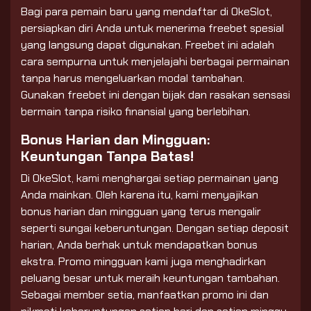
Bagi para pemain baru yang mendaftar di OkeSlot,
persiapkan diri Anda untuk menerima freebet spesial
yang langsung dapat digunakan. Freebet ini adalah
cara sempurna untuk menjelajahi berbagai permainan
tanpa harus mengeluarkan modal tambahan.
Gunakan freebet ini dengan bijak dan rasakan sensasi
bermain tanpa risiko finansial yang berlebihan.
Bonus Harian dan Mingguan:
Keuntungan Tanpa Batas!
Di OkeSlot, kami menghargai setiap permainan yang
Anda mainkan. Oleh karena itu, kami menyajikan
bonus harian dan mingguan yang terus mengalir
seperti sungai keberuntungan. Dengan setiap deposit
harian, Anda berhak untuk mendapatkan bonus
ekstra. Promo mingguan kami juga menghadirkan
peluang besar untuk meraih keuntungan tambahan.
Sebagai member setia, manfaatkan promo ini dan