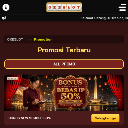
Selamat Datang Di Okeslot, Hidup 
OKESLOT
Promotion
Promosi Terbaru
ALL PROMO
BONUS NEW MEMBER 50%
Selengkapnya