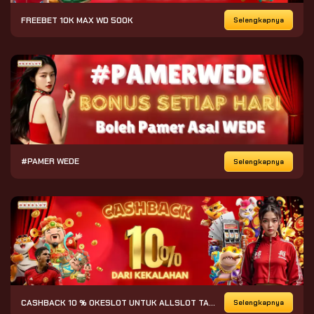
FREEBET 10K MAX WD 500K
Selengkapnya
#PAMER WEDE
Selengkapnya
CASHBACK 10 % OKESLOT UNTUK ALLSLOT TANPA MAKSIMAL
Selengkapnya