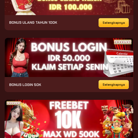
BONUS ULANG TAHUN 100K
Selengkapnya
BONUS LOGIN 50K
Selengkapnya