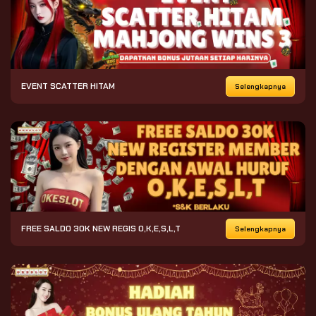
EVENT SCATTER HITAM
Selengkapnya
FREE SALDO 30K NEW REGIS O,K,E,S,L,T
Selengkapnya