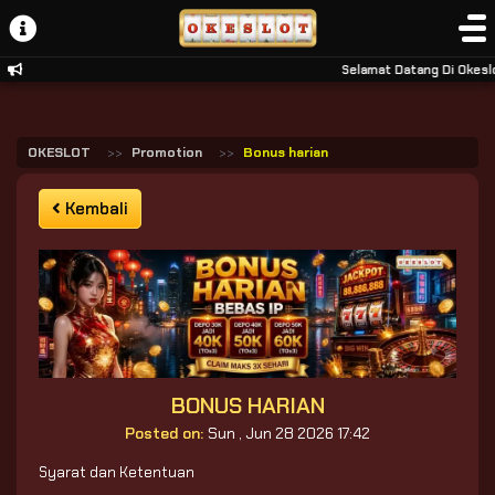
Selamat Datang Di Okeslo
OKESLOT
Promotion
Bonus harian
Kembali
BONUS HARIAN
Posted on:
Sun , Jun 28 2026 17:42
Syarat dan Ketentuan