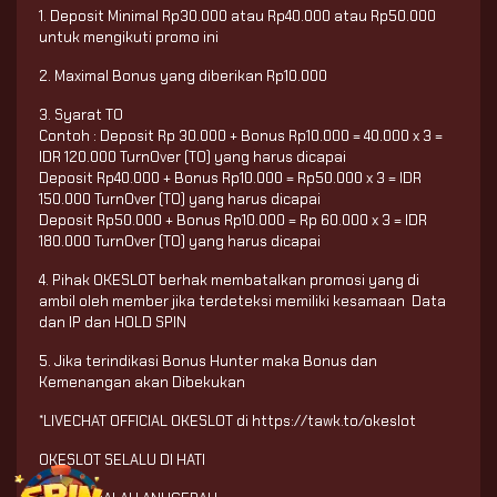
1. Deposit Minimal Rp30.000 atau Rp40.000 atau Rp50.000
untuk mengikuti promo ini
2. Maximal Bonus yang diberikan Rp10.000
3. Syarat TO
Contoh : Deposit Rp 30.000 + Bonus Rp10.000 = 40.000 x 3 =
IDR 120.000 TurnOver (TO) yang harus dicapai
Deposit Rp40.000 + Bonus Rp10.000 = Rp50.000 x 3 = IDR
150.000 TurnOver (TO) yang harus dicapai
Deposit Rp50.000 + Bonus Rp10.000 = Rp 60.000 x 3 = IDR
180.000 TurnOver (TO) yang harus dicapai
4. Pihak OKESLOT berhak membatalkan promosi yang di
ambil oleh member jika terdeteksi memiliki kesamaan Data
dan IP dan HOLD SPIN
5. Jika terindikasi Bonus Hunter maka Bonus dan
Kemenangan akan Dibekukan
*LIVECHAT OFFICIAL OKESLOT di https://tawk.to/okeslot
OKESLOT SELALU DI HATI