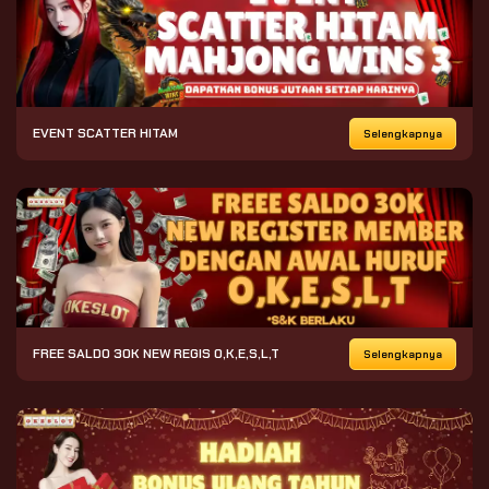
EVENT SCATTER HITAM
Selengkapnya
FREE SALDO 30K NEW REGIS O,K,E,S,L,T
Selengkapnya