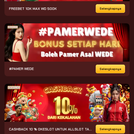
FREEBET 10K MAX WD 500K
Selengkapnya
#PAMER WEDE
Selengkapnya
CASHBACK 10 % OKESLOT UNTUK ALLSLOT TANPA MAKSIMAL
Selengkapnya