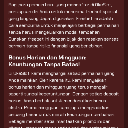
Bagi para pemain baru yang mendaftar di OkeSlot,
persiapkan diri Anda untuk menerima freebet spesial
yang langsung dapat digunakan. Freebet ini adalah
cara sempurna untuk menjelajahi berbagai permainan
tanpa harus mengeluarkan modal tambahan.
Gunakan freebet ini dengan bijak dan rasakan sensasi
bermain tanpa risiko finansial yang berlebihan.
Bonus Harian dan Mingguan:
Keuntungan Tanpa Batas!
Di OkeSlot, kami menghargai setiap permainan yang
Anda mainkan. Oleh karena itu, kami menyajikan
bonus harian dan mingguan yang terus mengalir
seperti sungai keberuntungan. Dengan setiap deposit
harian, Anda berhak untuk mendapatkan bonus
ekstra. Promo mingguan kami juga menghadirkan
peluang besar untuk meraih keuntungan tambahan.
Sebagai member setia, manfaatkan promo ini dan