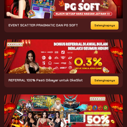
EVENT SCATTER PRAGMATIC DAN PG SOFT
Selengkapnya
REFERRAL 100% Pasti Dibayar untuk OkeSlot
Selengkapnya