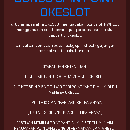
OKESLOT
di bulan spesial ini OKESLOT mengadakan bonus SPINWHEEL
menggunakan point reward yang di dapatkan melalui
deposit di okeslot.
kumpulkan point dan putar lucky spin wheel nya jangan
sampai point bosku hangus!!!
SYARAT DAN KETENTUAN :
1 . BERLAKU UNTUK SEMUA MEMBER OKESLOT
2 . TIKET SPIN BISA DITUKAR DARI POINT YANG DIMILIKI OLEH
MEMBER OKESLOT
( 5 POIN = 1X SPIN *BERLAKU KELIPATANNYA )
( 1 POIN = 200RB *BERLAKU KELIPATANNYA )
PASTIKAN MEMILIKI POINT YANG CUKUP SEBELUM KLAIM
PENUKARAN POIN LANGSUNG DI PERMAINAN SPIN WHEEL -