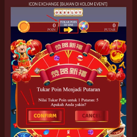
ICON EXCHANGE (BUKAN DI KOLOM EVENT)