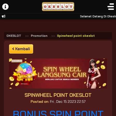
Selamat Datang Di Okeslo
OKESLOT
Promotion
Spinwheel point okeslot
Kembali
SPINWHEEL POINT OKESLOT
Posted on:
Fri , Dec 15 2023 22:57
BONUS SPIN POINT